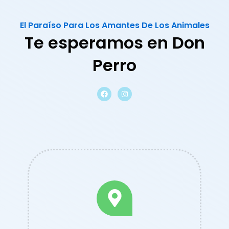
El Paraíso Para Los Amantes De Los Animales
Te esperamos en Don
Perro
F
I
a
n
c
s
e
t
b
a
o
g
o
r
k
a
m